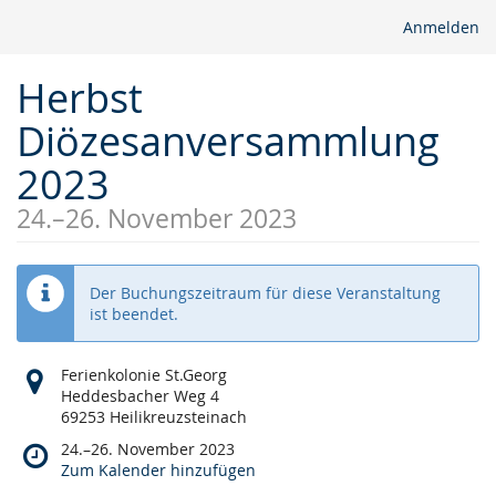
Anmelden
Herbst
Diözesanversammlung
2023
24.
–
26. November 2023
Der Buchungszeitraum für diese Veranstaltung
ist beendet.
Wo
Ferienkolonie St.Georg
findet
Heddesbacher Weg 4
diese
69253 Heilikreuzsteinach
Veranstaltung
Wann
24.
–
26. November 2023
statt?
findet
Zum Kalender hinzufügen
diese